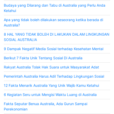
Budaya yang Dilarang dan Tabu di Australia yang Perlu Anda
Ketahui
Apa yang tidak boleh dilakukan seseorang ketika berada di
Australia?
8 HAL YANG TIDAK BOLEH DI LAKUKAN DALAM LINGKUNGAN
SOSIAL AUSTRALIA
9 Dampak Negatif Media Sosial terhadap Kesehatan Mental
Berikut 7 Fakta Unik Tentang Sosial Di Australia
Rakyat Australia Tolak Hak Suara untuk Masyarakat Adat
Pemerintah Australia Harus Adil Terhadap Lingkungan Sosial
12 Fakta Menarik Australia Yang Unik Wajib Kamu Ketahui
6 Kegiatan Seru untuk Mengisi Waktu Luang di Australia
Fakta Seputar Benua Australia, Ada Gurun Sampai
Perekonomian