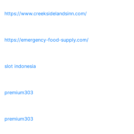
https://www.creeksidelandsinn.com/
https://emergency-food-supply.com/
slot indonesia
premium303
premium303