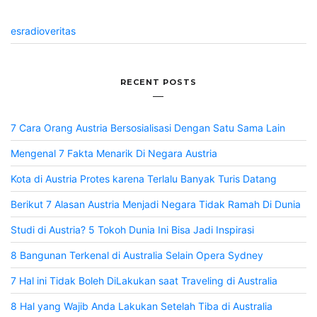
esradioveritas
RECENT POSTS
7 Cara Orang Austria Bersosialisasi Dengan Satu Sama Lain
Mengenal 7 Fakta Menarik Di Negara Austria
Kota di Austria Protes karena Terlalu Banyak Turis Datang
Berikut 7 Alasan Austria Menjadi Negara Tidak Ramah Di Dunia
Studi di Austria? 5 Tokoh Dunia Ini Bisa Jadi Inspirasi
8 Bangunan Terkenal di Australia Selain Opera Sydney
7 Hal ini Tidak Boleh DiLakukan saat Traveling di Australia
8 Hal yang Wajib Anda Lakukan Setelah Tiba di Australia