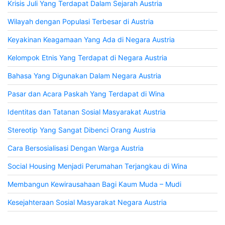
Krisis Juli Yang Terdapat Dalam Sejarah Austria
Wilayah dengan Populasi Terbesar di Austria
Keyakinan Keagamaan Yang Ada di Negara Austria
Kelompok Etnis Yang Terdapat di Negara Austria
Bahasa Yang Digunakan Dalam Negara Austria
Pasar dan Acara Paskah Yang Terdapat di Wina
Identitas dan Tatanan Sosial Masyarakat Austria
Stereotip Yang Sangat Dibenci Orang Austria
Cara Bersosialisasi Dengan Warga Austria
Social Housing Menjadi Perumahan Terjangkau di Wina
Membangun Kewirausahaan Bagi Kaum Muda – Mudi
Kesejahteraan Sosial Masyarakat Negara Austria