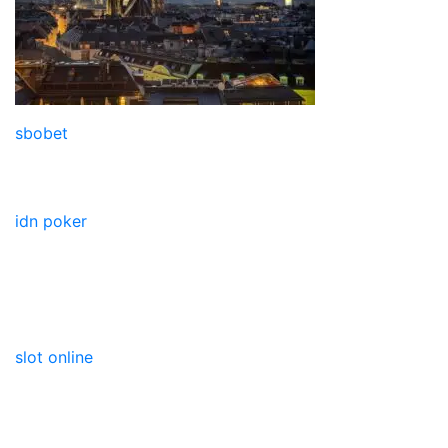
sbobet
idn poker
slot online