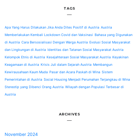
TAGS
Apa Yang Harus Dilakukan Jika Anda Dites Positif di Austria
Austria
Memberlakukan Kembali Lockdown Covid dan Vaksinasi
Bahasa yang Digunakan
di Austria
Cara Bersosialisasi Dengan Warga Austria
Evolusi Sosial Masyarakat
dan Lingkungan di Austria
Identitas dan Tatanan Sosial Masyarakat Austria
Kelompok Etnis di Austria
Kesejahteraan Sosial Masyarakat Austria
Keyakinan
Keagamaan di Austria
Krisis Juli dalam Sejarah Austria
Membangun
Kewirausahaan Kaum Muda
Pasar dan Acara Paskah di Wina
Sistem
Pemerintahan di Austria
Social Housing Menjadi Perumahan Terjangkau di Wina
Stereotip yang Dibenci Orang Austria
Wilayah dengan Populasi Terbesar di
Austria
ARCHIVES
November 2024