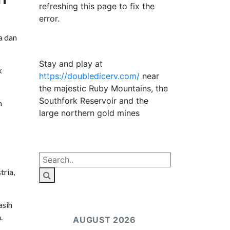
refreshing this page to fix the
error.
a dan
Stay and play at
k
https://doubledicerv.com/
near
the majestic Ruby Mountains, the
Southfork Reservoir and the
n
large northern gold mines
tria,
asih
.
AUGUST 2026