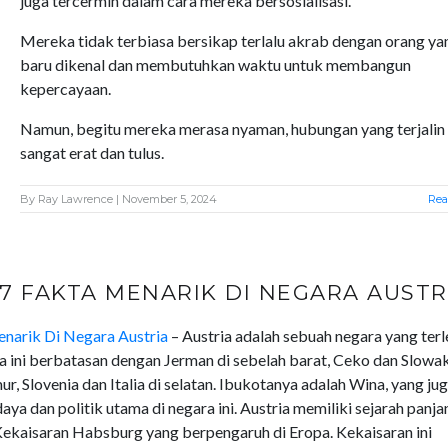
juga tercermin dalam cara mereka bersosialisasi.
Mereka tidak terbiasa bersikap terlalu akrab dengan orang ya
baru dikenal dan membutuhkan waktu untuk membangun
kepercayaan.
Namun, begitu mereka merasa nyaman, hubungan yang terjalin 
sangat erat dan tulus.
By
Ray Lawrence
| November 5, 2024
Rea
7 FAKTA MENARIK DI NEGARA AUSTR
narik Di Negara Austria
– Austria adalah sebuah negara yang terl
 ini berbatasan dengan Jerman di sebelah barat, Ceko dan Slowak
ur, Slovenia dan Italia di selatan. Ibukotanya adalah Wina, yang ju
a dan politik utama di negara ini. Austria memiliki sejarah panja
Kekaisaran Habsburg yang berpengaruh di Eropa. Kekaisaran ini