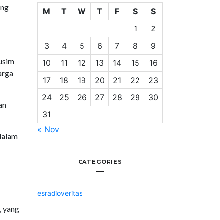
ang
M
T
W
T
F
S
S
1
2
3
4
5
6
7
8
9
Musim
10
11
12
13
14
15
16
arga
17
18
19
20
21
22
23
24
25
26
27
28
29
30
an
31
« Nov
dalam
CATEGORIES
esradioveritas
, yang