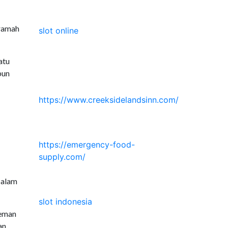
 ramah
slot online
atu
pun
https://www.creeksidelandsinn.com/
https://emergency-food-
supply.com/
Salam
slot indonesia
teman
an