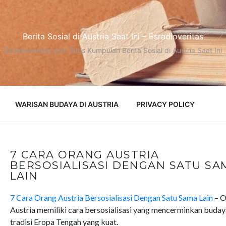
Berita Sosial di Austria Saat Ini – Esradioveritas
Esradioveritas.com Situs Kumpulan Berita Sosial di Austria Saat Ini
WARISAN BUDAYA DI AUSTRIA
PRIVACY POLICY
7 CARA ORANG AUSTRIA
BERSOSIALISASI DENGAN SATU SA
LAIN
7 Cara Orang Austria Bersosialisasi Dengan Satu Sama Lain
– O
Austria memiliki cara bersosialisasi yang mencerminkan buday
tradisi Eropa Tengah yang kuat.