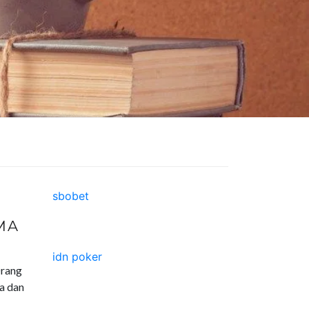
sbobet
MA
idn poker
rang
a dan