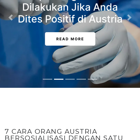
Dilakukan Jika Anda
Dites Positif di Austria
Previous
Nex
READ MORE
7 CARA ORANG AUSTRIA
BERSOSIALISASI DENGAN SATU