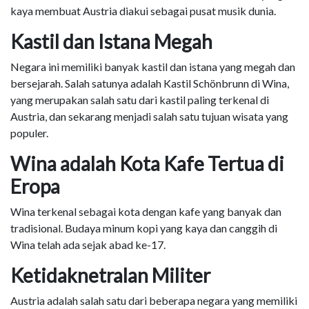
kaya membuat Austria diakui sebagai pusat musik dunia.
Kastil dan Istana Megah
Negara ini memiliki banyak kastil dan istana yang megah dan
bersejarah. Salah satunya adalah Kastil Schönbrunn di Wina,
yang merupakan salah satu dari kastil paling terkenal di
Austria, dan sekarang menjadi salah satu tujuan wisata yang
populer.
Wina adalah Kota Kafe Tertua di
Eropa
Wina terkenal sebagai kota dengan kafe yang banyak dan
tradisional. Budaya minum kopi yang kaya dan canggih di
Wina telah ada sejak abad ke-17.
Ketidaknetralan Militer
Austria adalah salah satu dari beberapa negara yang memiliki