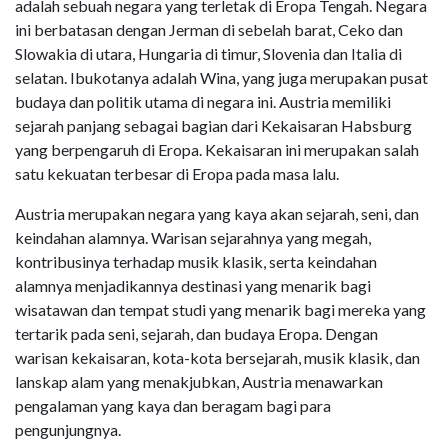
adalah sebuah negara yang terletak di Eropa Tengah. Negara
ini berbatasan dengan Jerman di sebelah barat, Ceko dan
Slowakia di utara, Hungaria di timur, Slovenia dan Italia di
selatan. Ibukotanya adalah Wina, yang juga merupakan pusat
budaya dan politik utama di negara ini. Austria memiliki
sejarah panjang sebagai bagian dari Kekaisaran Habsburg
yang berpengaruh di Eropa. Kekaisaran ini merupakan salah
satu kekuatan terbesar di Eropa pada masa lalu.
Austria merupakan negara yang kaya akan sejarah, seni, dan
keindahan alamnya. Warisan sejarahnya yang megah,
kontribusinya terhadap musik klasik, serta keindahan
alamnya menjadikannya destinasi yang menarik bagi
wisatawan dan tempat studi yang menarik bagi mereka yang
tertarik pada seni, sejarah, dan budaya Eropa. Dengan
warisan kekaisaran, kota-kota bersejarah, musik klasik, dan
lanskap alam yang menakjubkan, Austria menawarkan
pengalaman yang kaya dan beragam bagi para
pengunjungnya.