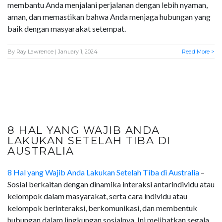
membantu Anda menjalani perjalanan dengan lebih nyaman,
aman, dan memastikan bahwa Anda menjaga hubungan yang
baik dengan masyarakat setempat.
By
Ray Lawrence
| January 1, 2024
Read More >
8 HAL YANG WAJIB ANDA
LAKUKAN SETELAH TIBA DI
AUSTRALIA
8 Hal yang Wajib Anda Lakukan Setelah Tiba di Australia
–
Sosial berkaitan dengan dinamika interaksi antarindividu atau
kelompok dalam masyarakat, serta cara individu atau
kelompok berinteraksi, berkomunikasi, dan membentuk
hubungan dalam lingkungan sosialnya. Ini melibatkan segala