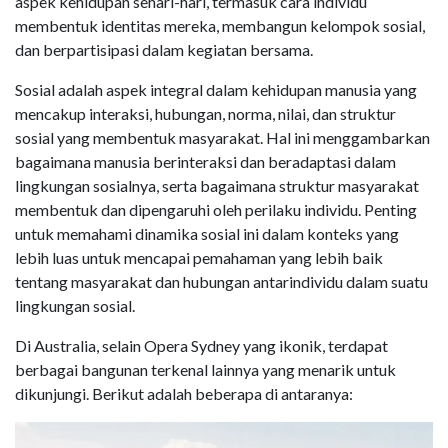
aspek kehidupan sehari-hari, termasuk cara individu
membentuk identitas mereka, membangun kelompok sosial,
dan berpartisipasi dalam kegiatan bersama.
Sosial adalah aspek integral dalam kehidupan manusia yang
mencakup interaksi, hubungan, norma, nilai, dan struktur
sosial yang membentuk masyarakat. Hal ini menggambarkan
bagaimana manusia berinteraksi dan beradaptasi dalam
lingkungan sosialnya, serta bagaimana struktur masyarakat
membentuk dan dipengaruhi oleh perilaku individu. Penting
untuk memahami dinamika sosial ini dalam konteks yang
lebih luas untuk mencapai pemahaman yang lebih baik
tentang masyarakat dan hubungan antarindividu dalam suatu
lingkungan sosial.
Di Australia, selain Opera Sydney yang ikonik, terdapat
berbagai bangunan terkenal lainnya yang menarik untuk
dikunjungi. Berikut adalah beberapa di antaranya: