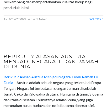
berkembang dan mempertahankan kualitas hidup bagi
penduduk lokal.
By
Ray Lawrence
| January 8, 2024
Read More >
BERIKUT 7 ALASAN AUSTRIA
MENJADI NEGARA TIDAK RAMAH
DI DUNIA
Berikut 7 Alasan Austria Menjadi Negara Tidak Ramah Di
Dunia
– Austria adalah sebuah negara yang terletak di Eropa
Tengah. Negara ini berbatasan dengan Jerman di sebelah
barat, Ceko dan Slowakia di utara, Hungaria di timur, Slovenia
dan Italia di selatan. Ibukotanya adalah Wina, yang juga
merupakan pusat budaya dan politik utama di negara ini.