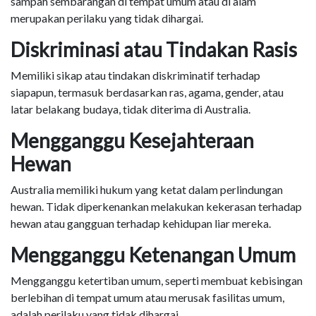
sampah sembarangan di tempat umum atau di alam
merupakan perilaku yang tidak dihargai.
Diskriminasi atau Tindakan Rasis
Memiliki sikap atau tindakan diskriminatif terhadap
siapapun, termasuk berdasarkan ras, agama, gender, atau
latar belakang budaya, tidak diterima di Australia.
Mengganggu Kesejahteraan
Hewan
Australia memiliki hukum yang ketat dalam perlindungan
hewan. Tidak diperkenankan melakukan kekerasan terhadap
hewan atau gangguan terhadap kehidupan liar mereka.
Mengganggu Ketenangan Umum
Mengganggu ketertiban umum, seperti membuat kebisingan
berlebihan di tempat umum atau merusak fasilitas umum,
adalah perilaku yang tidak dihargai.