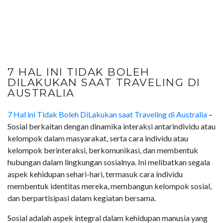
7 HAL INI TIDAK BOLEH
DILAKUKAN SAAT TRAVELING DI
AUSTRALIA
7 Hal ini Tidak Boleh DiLakukan saat Traveling di Australia
–
Sosial berkaitan dengan dinamika interaksi antarindividu atau
kelompok dalam masyarakat, serta cara individu atau
kelompok berinteraksi, berkomunikasi, dan membentuk
hubungan dalam lingkungan sosialnya. Ini melibatkan segala
aspek kehidupan sehari-hari, termasuk cara individu
membentuk identitas mereka, membangun kelompok sosial,
dan berpartisipasi dalam kegiatan bersama.
Sosial adalah aspek integral dalam kehidupan manusia yang