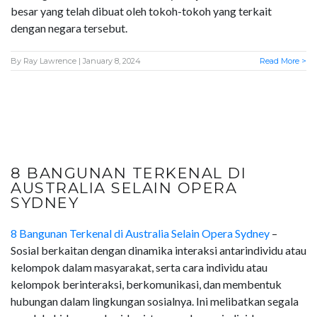
besar yang telah dibuat oleh tokoh-tokoh yang terkait
dengan negara tersebut.
By
Ray Lawrence
| January 8, 2024
Read More >
8 BANGUNAN TERKENAL DI
AUSTRALIA SELAIN OPERA
SYDNEY
8 Bangunan Terkenal di Australia Selain Opera Sydney
–
Sosial berkaitan dengan dinamika interaksi antarindividu atau
kelompok dalam masyarakat, serta cara individu atau
kelompok berinteraksi, berkomunikasi, dan membentuk
hubungan dalam lingkungan sosialnya. Ini melibatkan segala