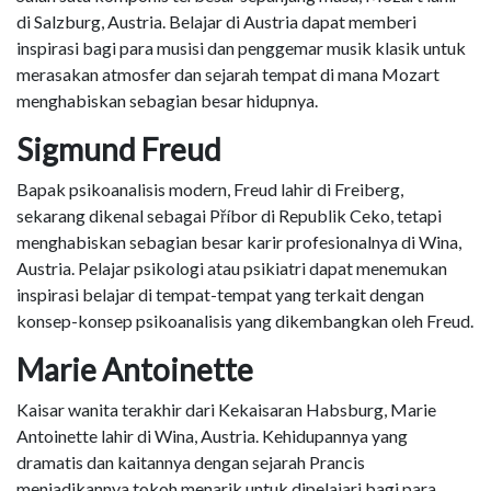
di Salzburg, Austria. Belajar di Austria dapat memberi
inspirasi bagi para musisi dan penggemar musik klasik untuk
merasakan atmosfer dan sejarah tempat di mana Mozart
menghabiskan sebagian besar hidupnya.
Sigmund Freud
Bapak psikoanalisis modern, Freud lahir di Freiberg,
sekarang dikenal sebagai Příbor di Republik Ceko, tetapi
menghabiskan sebagian besar karir profesionalnya di Wina,
Austria. Pelajar psikologi atau psikiatri dapat menemukan
inspirasi belajar di tempat-tempat yang terkait dengan
konsep-konsep psikoanalisis yang dikembangkan oleh Freud.
Marie Antoinette
Kaisar wanita terakhir dari Kekaisaran Habsburg, Marie
Antoinette lahir di Wina, Austria. Kehidupannya yang
dramatis dan kaitannya dengan sejarah Prancis
menjadikannya tokoh menarik untuk dipelajari bagi para