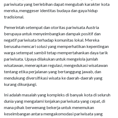
pariwisata yang berlebihan dapat mengubah karakter kota
mereka, menggeser identitas budaya dan gaya hidup
tradisional.
Pemerintah setempat dan otoritas pariwisata Austria
berupaya untuk menyeimbangkan dampak positif dan
negatif pariwisata terhadap komunitas lokal. Mereka
berusaha mencari solusi yang memperhatikan kepentingan
warga setempat sambil tetap mempertahankan daya tarik
pariwisata. Upaya dilakukan untuk mengelola jumlah
wisatawan, menerapkan regulasi, mengedukasi wisatawan
tentang etika perjalanan yang bertanggung jawab, dan
mendukung diversifikasi wisata ke daerah-daerah yang
kurang dikunjungi.
Ini adalah masalah yang kompleks di banyak kota di seluruh
dunia yang mengalami lonjakan pariwisata yang cepat, di
mana pihak berwenang bekerja untuk menemukan
keseimbangan antara mengakomodasi pariwisata yang