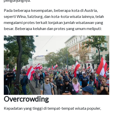
pengunjungnya.
Pada beberapa kesempatan, beberapa kota di Austria,
seperti Wina, Salzburg, dan kota-kota wisata lainnya, telah
mengalami protes terkait lonjakan jumlah wisatawan yang
besar. Beberapa keluhan dan protes yang umum meliputi:
Overcrowding
Kepadatan yang tinggi di tempat-tempat wisata populer,