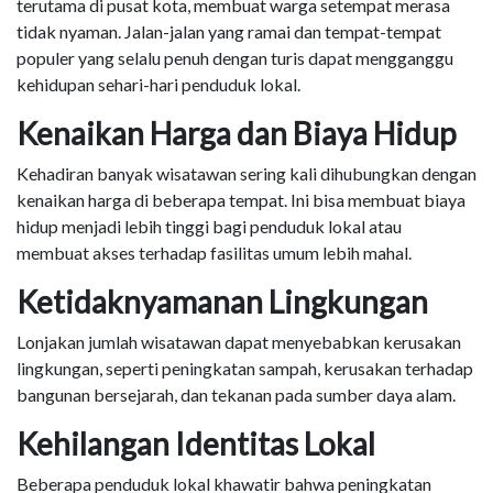
terutama di pusat kota, membuat warga setempat merasa
tidak nyaman. Jalan-jalan yang ramai dan tempat-tempat
populer yang selalu penuh dengan turis dapat mengganggu
kehidupan sehari-hari penduduk lokal.
Kenaikan Harga dan Biaya Hidup
Kehadiran banyak wisatawan sering kali dihubungkan dengan
kenaikan harga di beberapa tempat. Ini bisa membuat biaya
hidup menjadi lebih tinggi bagi penduduk lokal atau
membuat akses terhadap fasilitas umum lebih mahal.
Ketidaknyamanan Lingkungan
Lonjakan jumlah wisatawan dapat menyebabkan kerusakan
lingkungan, seperti peningkatan sampah, kerusakan terhadap
bangunan bersejarah, dan tekanan pada sumber daya alam.
Kehilangan Identitas Lokal
Beberapa penduduk lokal khawatir bahwa peningkatan