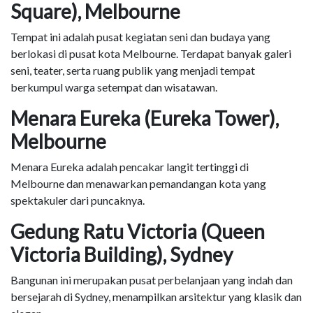
Square), Melbourne
Tempat ini adalah pusat kegiatan seni dan budaya yang
berlokasi di pusat kota Melbourne. Terdapat banyak galeri
seni, teater, serta ruang publik yang menjadi tempat
berkumpul warga setempat dan wisatawan.
Menara Eureka (Eureka Tower),
Melbourne
Menara Eureka adalah pencakar langit tertinggi di
Melbourne dan menawarkan pemandangan kota yang
spektakuler dari puncaknya.
Gedung Ratu Victoria (Queen
Victoria Building), Sydney
Bangunan ini merupakan pusat perbelanjaan yang indah dan
bersejarah di Sydney, menampilkan arsitektur yang klasik dan