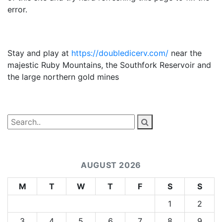
error.
Stay and play at
https://doubledicerv.com/
near the
majestic Ruby Mountains, the Southfork Reservoir and
the large northern gold mines
AUGUST 2026
M
T
W
T
F
S
S
1
2
3
4
5
6
7
8
9