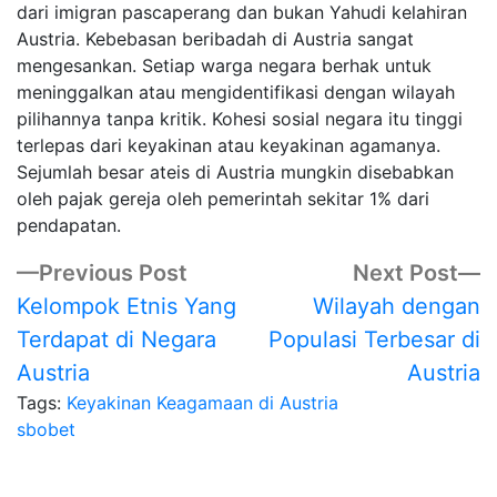
dari imigran pascaperang dan bukan Yahudi kelahiran
Austria. Kebebasan beribadah di Austria sangat
mengesankan. Setiap warga negara berhak untuk
meninggalkan atau mengidentifikasi dengan wilayah
pilihannya tanpa kritik. Kohesi sosial negara itu tinggi
terlepas dari keyakinan atau keyakinan agamanya.
Sejumlah besar ateis di Austria mungkin disebabkan
oleh pajak gereja oleh pemerintah sekitar 1% dari
pendapatan.
Post
Previous
N
Previous Post
Next Post
post:
po
Kelompok Etnis Yang
Wilayah dengan
navigation
Terdapat di Negara
Populasi Terbesar di
Austria
Austria
Tags:
Keyakinan Keagamaan di Austria
sbobet