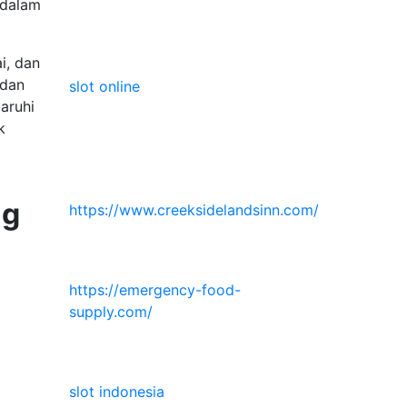
 dalam
i, dan
 dan
slot online
aruhi
k
ng
https://www.creeksidelandsinn.com/
https://emergency-food-
supply.com/
slot indonesia