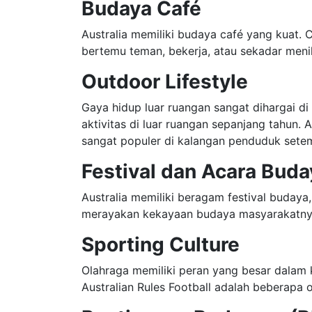
Budaya Café
Australia memiliki budaya café yang kuat.
bertemu teman, bekerja, atau sekadar menik
Outdoor Lifestyle
Gaya hidup luar ruangan sangat dihargai di
aktivitas di luar ruangan sepanjang tahun. 
sangat populer di kalangan penduduk sete
Festival dan Acara Buda
Australia memiliki beragam festival budaya, 
merayakan kekayaan budaya masyarakatny
Sporting Culture
Olahraga memiliki peran yang besar dalam ke
Australian Rules Football adalah beberapa o