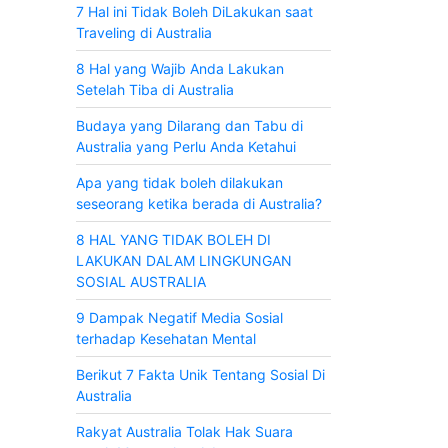
7 Hal ini Tidak Boleh DiLakukan saat
Traveling di Australia
8 Hal yang Wajib Anda Lakukan
Setelah Tiba di Australia
Budaya yang Dilarang dan Tabu di
Australia yang Perlu Anda Ketahui
Apa yang tidak boleh dilakukan
seseorang ketika berada di Australia?
8 HAL YANG TIDAK BOLEH DI
LAKUKAN DALAM LINGKUNGAN
SOSIAL AUSTRALIA
9 Dampak Negatif Media Sosial
terhadap Kesehatan Mental
Berikut 7 Fakta Unik Tentang Sosial Di
Australia
Rakyat Australia Tolak Hak Suara