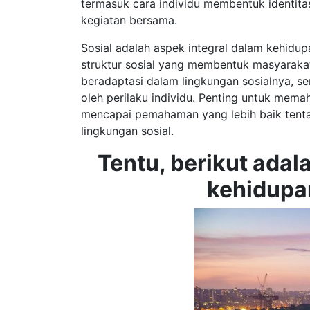
termasuk cara individu membentuk identit
kegiatan bersama.
Sosial adalah aspek integral dalam kehidup
struktur sosial yang membentuk masyaraka
beradaptasi dalam lingkungan sosialnya, 
oleh perilaku individu. Penting untuk memah
mencapai pemahaman yang lebih baik tenta
lingkungan sosial.
Tentu, berikut adal
kehidupan