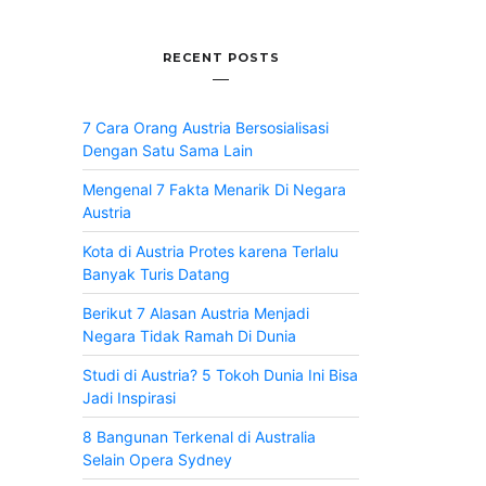
RECENT POSTS
7 Cara Orang Austria Bersosialisasi
Dengan Satu Sama Lain
Mengenal 7 Fakta Menarik Di Negara
Austria
Kota di Austria Protes karena Terlalu
Banyak Turis Datang
Berikut 7 Alasan Austria Menjadi
Negara Tidak Ramah Di Dunia
Studi di Austria? 5 Tokoh Dunia Ini Bisa
Jadi Inspirasi
8 Bangunan Terkenal di Australia
Selain Opera Sydney