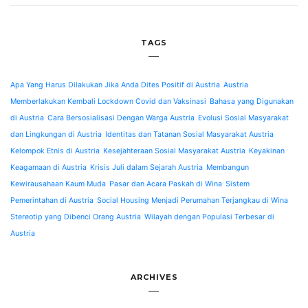
TAGS
Apa Yang Harus Dilakukan Jika Anda Dites Positif di Austria
Austria
Memberlakukan Kembali Lockdown Covid dan Vaksinasi
Bahasa yang Digunakan
di Austria
Cara Bersosialisasi Dengan Warga Austria
Evolusi Sosial Masyarakat
dan Lingkungan di Austria
Identitas dan Tatanan Sosial Masyarakat Austria
Kelompok Etnis di Austria
Kesejahteraan Sosial Masyarakat Austria
Keyakinan
Keagamaan di Austria
Krisis Juli dalam Sejarah Austria
Membangun
Kewirausahaan Kaum Muda
Pasar dan Acara Paskah di Wina
Sistem
Pemerintahan di Austria
Social Housing Menjadi Perumahan Terjangkau di Wina
Stereotip yang Dibenci Orang Austria
Wilayah dengan Populasi Terbesar di
Austria
ARCHIVES