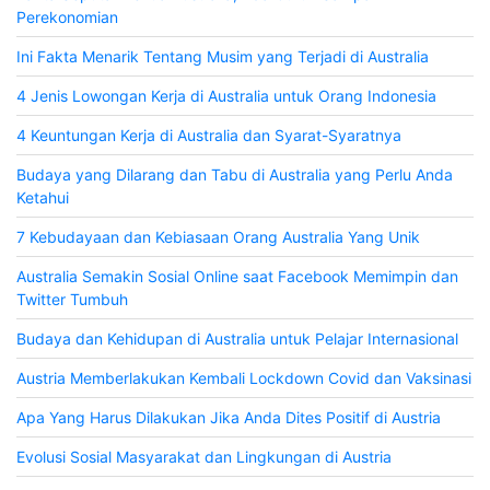
Perekonomian
Ini Fakta Menarik Tentang Musim yang Terjadi di Australia
4 Jenis Lowongan Kerja di Australia untuk Orang Indonesia
4 Keuntungan Kerja di Australia dan Syarat-Syaratnya
Budaya yang Dilarang dan Tabu di Australia yang Perlu Anda
Ketahui
7 Kebudayaan dan Kebiasaan Orang Australia Yang Unik
Australia Semakin Sosial Online saat Facebook Memimpin dan
Twitter Tumbuh
Budaya dan Kehidupan di Australia untuk Pelajar Internasional
Austria Memberlakukan Kembali Lockdown Covid dan Vaksinasi
Apa Yang Harus Dilakukan Jika Anda Dites Positif di Austria
Evolusi Sosial Masyarakat dan Lingkungan di Austria