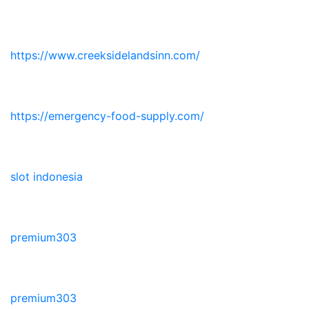
https://www.creeksidelandsinn.com/
https://emergency-food-supply.com/
slot indonesia
premium303
premium303