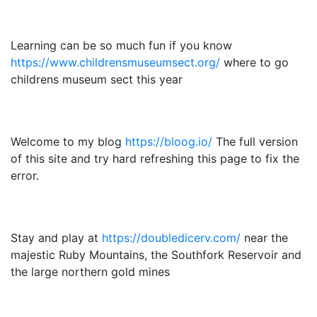
Learning can be so much fun if you know
https://www.childrensmuseumsect.org/
where to go
childrens museum sect this year
Welcome to my blog
https://bloog.io/
The full version
of this site and try hard refreshing this page to fix the
error.
Stay and play at
https://doubledicerv.com/
near the
majestic Ruby Mountains, the Southfork Reservoir and
the large northern gold mines