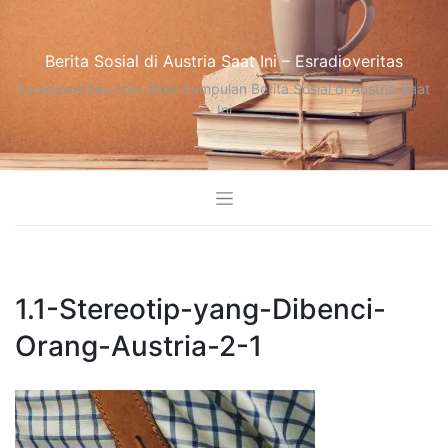
Skip
to
content
Berita Sosial di Austria Saat Ini – Esradioveritas
Esradioveritas.com Situs Kumpulan Berita Sosial di Austria Saat
Ini
1.1-Stereotip-yang-Dibenci-
Orang-Austria-2-1