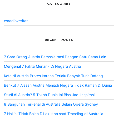
CATEGORIES
esradioveritas
RECENT POSTS
7 Cara Orang Austria Bersosialisasi Dengan Satu Sama Lain
Mengenal 7 Fakta Menarik Di Negara Austria
Kota di Austria Protes karena Terlalu Banyak Turis Datang
Berikut 7 Alasan Austria Menjadi Negara Tidak Ramah Di Dunia
Studi di Austria? 5 Tokoh Dunia Ini Bisa Jadi Inspirasi
8 Bangunan Terkenal di Australia Selain Opera Sydney
7 Hal ini Tidak Boleh DiLakukan saat Traveling di Australia