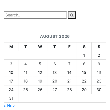
AUGUST 2026
M
T
W
T
F
S
S
1
2
3
4
5
6
7
8
9
10
11
12
13
14
15
16
17
18
19
20
21
22
23
24
25
26
27
28
29
30
31
« Nov