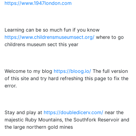
https://www.1947london.com
Learning can be so much fun if you know
https://www.childrensmuseumsect.org/
where to go
childrens museum sect this year
Welcome to my blog
https://bloog.io/
The full version
of this site and try hard refreshing this page to fix the
error.
Stay and play at
https://doubledicerv.com/
near the
majestic Ruby Mountains, the Southfork Reservoir and
the large northern gold mines