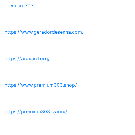
premium303
https://www.geradordesenha.com/
https://arguard.org/
https://www.premium303.shop/
https://premium303.cymru/