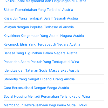
Evolusi Sosial Masyarakat dan Lingkungan di Austria
Sistem Pemerintahan Yang Terjadi di Austria
Krisis Juli Yang Terdapat Dalam Sejarah Austria
Wilayah dengan Populasi Terbesar di Austria
Keyakinan Keagamaan Yang Ada di Negara Austria
Kelompok Etnis Yang Terdapat di Negara Austria
Bahasa Yang Digunakan Dalam Negara Austria
Pasar dan Acara Paskah Yang Terdapat di Wina
Identitas dan Tatanan Sosial Masyarakat Austria
Stereotip Yang Sangat Dibenci Orang Austria
Cara Bersosialisasi Dengan Warga Austria
Social Housing Menjadi Perumahan Terjangkau di Wina
Membangun Kewirausahaan Bagi Kaum Muda – Mudi