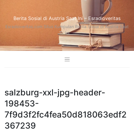
Skip
to
content
Berita Sosial di Austria Saat Ini – Esradioveritas
Esradioveritas.com Situs Kumpulan Berita Sosial di Austria Saat
Ini
salzburg-xxl-jpg-header-
198453-
7f9d3f2fc4fea50d818063edf2
367239