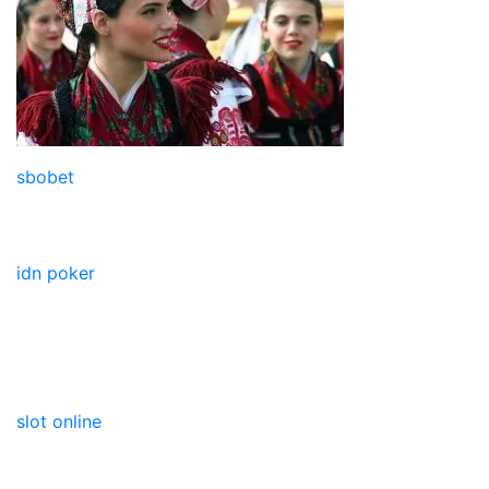
sbobet
idn poker
slot online