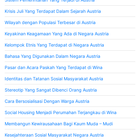
Krisis Juli Yang Terdapat Dalam Sejarah Austria
Wilayah dengan Populasi Terbesar di Austria
Keyakinan Keagamaan Yang Ada di Negara Austria
Kelompok Etnis Yang Terdapat di Negara Austria
Bahasa Yang Digunakan Dalam Negara Austria
Pasar dan Acara Paskah Yang Terdapat di Wina
Identitas dan Tatanan Sosial Masyarakat Austria
Stereotip Yang Sangat Dibenci Orang Austria
Cara Bersosialisasi Dengan Warga Austria
Social Housing Menjadi Perumahan Terjangkau di Wina
Membangun Kewirausahaan Bagi Kaum Muda – Mudi
Kesejahteraan Sosial Masyarakat Negara Austria