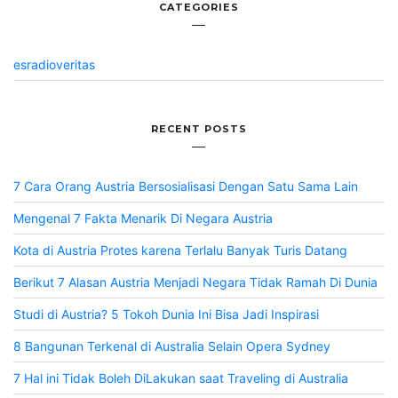
CATEGORIES
esradioveritas
RECENT POSTS
7 Cara Orang Austria Bersosialisasi Dengan Satu Sama Lain
Mengenal 7 Fakta Menarik Di Negara Austria
Kota di Austria Protes karena Terlalu Banyak Turis Datang
Berikut 7 Alasan Austria Menjadi Negara Tidak Ramah Di Dunia
Studi di Austria? 5 Tokoh Dunia Ini Bisa Jadi Inspirasi
8 Bangunan Terkenal di Australia Selain Opera Sydney
7 Hal ini Tidak Boleh DiLakukan saat Traveling di Australia