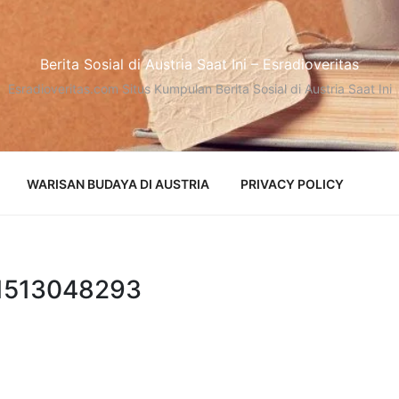
Berita Sosial di Austria Saat Ini – Esradioveritas
Esradioveritas.com Situs Kumpulan Berita Sosial di Austria Saat Ini
WARISAN BUDAYA DI AUSTRIA
PRIVACY POLICY
-1513048293