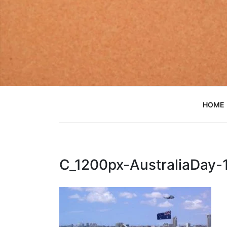
Skip
to
content
HOME
C_1200px-AustraliaDay