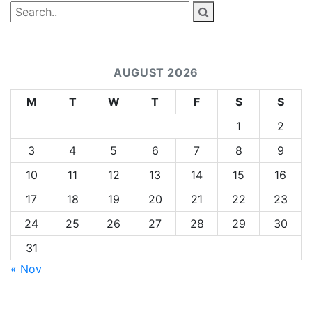
AUGUST 2026
M
T
W
T
F
S
S
1
2
3
4
5
6
7
8
9
10
11
12
13
14
15
16
17
18
19
20
21
22
23
24
25
26
27
28
29
30
31
« Nov