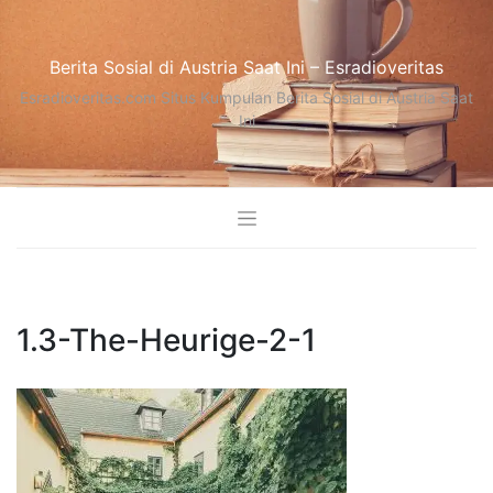
Skip
to
content
Berita Sosial di Austria Saat Ini – Esradioveritas
Esradioveritas.com Situs Kumpulan Berita Sosial di Austria Saat
Ini
1.3-The-Heurige-2-1